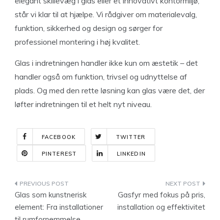
elegant skillevæg i glas eller et innovativt kontormiljø,
står vi klar til at hjælpe. Vi rådgiver om materialevalg,
funktion, sikkerhed og design og sørger for
professionel montering i høj kvalitet.
Glas i indretningen handler ikke kun om æstetik – det
handler også om funktion, trivsel og udnyttelse af
plads. Og med den rette løsning kan glas være det, der
løfter indretningen til et helt nyt niveau.
FACEBOOK
TWITTER
PINTEREST
LINKEDIN
Indlægsnavigation
Glas som kunstnerisk
Gasfyr med fokus på pris,
element: Fra installationer
installation og effektivitet
til rumfornemmelse