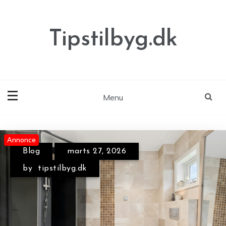
Skip
to
content
Tipstilbyg.dk
Menu
Annonce
Annonce
Annonce
Blog
april 30, 2026
by
tipstilbyg.dk
Blog
marts 27, 2026
by
tipstilbyg.dk