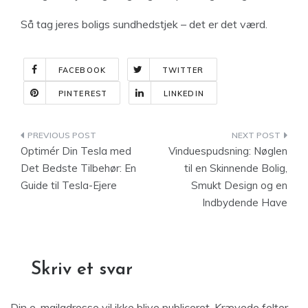
Så tag jeres boligs sundhedstjek – det er det værd.
FACEBOOK
TWITTER
PINTEREST
LINKEDIN
Indlægsnavigation
Optimér Din Tesla med
Vinduespudsning: Nøglen
Det Bedste Tilbehør: En
til en Skinnende Bolig,
Guide til Tesla-Ejere
Smukt Design og en
Indbydende Have
Skriv et svar
Din e-mailadresse vil ikke blive publiceret.
Krævede felter