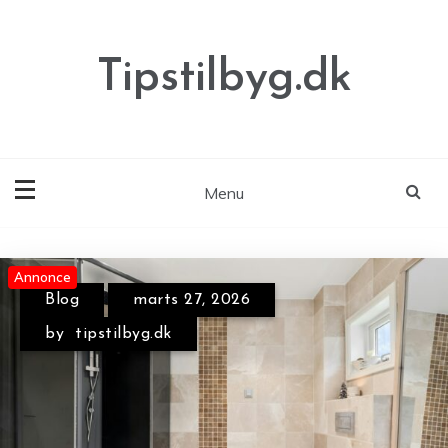
Skip
to
content
Tipstilbyg.dk
Menu
Annonce
Annonce
Annonce
Blog
marts 27, 2026
Blog
april 30, 2026
by
tipstilbyg.dk
by
tipstilbyg.dk