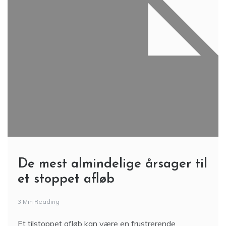
De mest almindelige årsager til
et stoppet afløb
3 Min Reading
Et tilstoppet afløb kan være en frustrerende