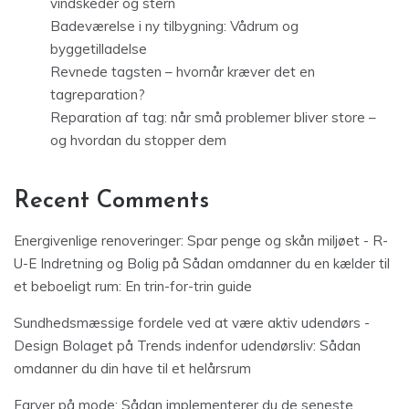
vindskeder og stern
Badeværelse i ny tilbygning: Vådrum og
byggetilladelse
Revnede tagsten – hvornår kræver det en
tagreparation?
Reparation af tag: når små problemer bliver store –
og hvordan du stopper dem
Recent Comments
Energivenlige renoveringer: Spar penge og skån miljøet - R-
U-E Indretning og Bolig
på
Sådan omdanner du en kælder til
et beboeligt rum: En trin-for-trin guide
Sundhedsmæssige fordele ved at være aktiv udendørs -
Design Bolaget
på
Trends indenfor udendørsliv: Sådan
omdanner du din have til et helårsrum
Farver på mode: Sådan implementerer du de seneste