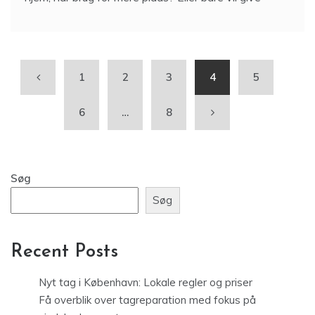
1
2
3
4
5
6
…
8
Søg
Søg
Recent Posts
Nyt tag i København: Lokale regler og priser
Få overblik over tagreparation med fokus på